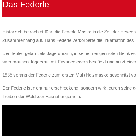
Das Federle
Historisch betrachtet führt die Federle Maske in die Zeit der Hexe
Zusammenhang auf. Hans Federle verkörperte die Inkarnation des T
Der Teufel, getarnt als Jägersmann, in seinem engen roten Beinkl
samtbraunen Jägershut mit Fasanenfedern bestückt und nutzt einen
1935 sprang der Federle zum ersten Mal (Holzmaske geschnitzt v
Der Federle ist nicht nur erschreckend, sondern wirkt durch sein
Treiben der Waldseer Fasnet ungemein.