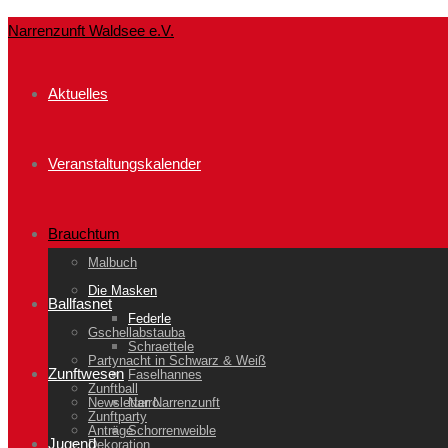
Narrenzunft Waldsee e.V.
Aktuelles
Veranstaltungskalender
Brauchtum
Malbuch
Die Masken
Ballfasnet
Federle
Gschellabstauba
Schraettele
Partynacht in Schwarz & Weiß
Zunftwesen
Faselhannes
Zunftball
Newsletter Narrenzunft
Narro
Zunftparty
Anträge
Schorrenweible
Jugend
Dekoration