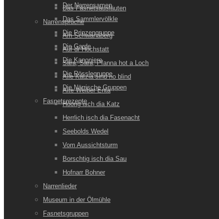
Der Narrensamen
Das Fasnetsausläuten
Das Sammlervölkle
Narrensprüche
Die Prinzengruppe
Am Schwanaberg
Die Garde
Auf dr Hochstatt
Die Kanoniere
Sara, Sara, Pfanna hot a Loch
Die Rösslegruppe
Alle Kätzla sind no blind
Die Närrische Gruppen
Alte Weiber Enta
Fasnetsrezepte
Hoorig isch dia Katz
Herrlich isch dia Fasenacht
Seebolds Wedel
Vom Aussichtsturm
Borschtig isch dia Sau
Hofnarr Bohner
Narrenlieder
Museum in der Ölmühle
Fasnetsgruppen