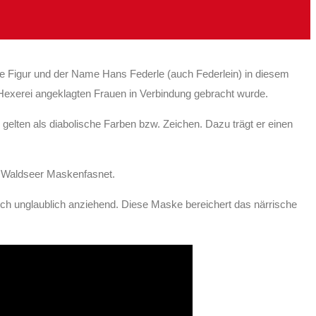
die Figur und der Name Hans Federle (auch Federlein) in diesem
Hexerei angeklagten Frauen in Verbindung gebracht wurde.
elten als diabolische Farben bzw. Zeichen. Dazu trägt er einen
e Waldseer Maskenfasnet.
ch unglaublich anziehend. Diese Maske bereichert das närrische