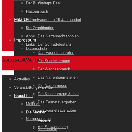
Der Zunftshop
Werners Esel
Historie
Fasnetsbuch
Mitarbeit
Narrentruhe
Fasnet im 19 Jahrhundert
Veranstaltungen
Die Organisation
App
Das Narrenrechtabholen
Impressum
Links
Der Schrättelestanz
Datenschutz
Das Fasnetsausrufen
Narrenzunft Waldsee e.V.
Die Schulstürmung
Der Wächsebrauch
Das Narrenbaumstellen
Aktuelles
Die Narrenmesse
Veranstaltungskalender
Der Kinderumzug & -ball
Brauchtum
Das Fasnetsvergraben
Malbuch
Das Fasnetsausläuten
Die Masken
Narrensprüche
Federle
Am Schwanaberg
Schraettele