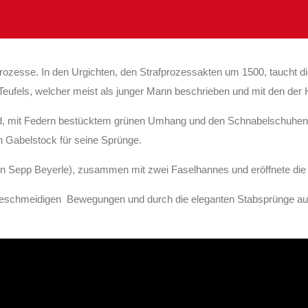
nprozesse. In den Urgichten, den Strafprozessakten um 1500, taucht 
eufels, welcher meist als junger Mann beschrieben und mit den der 
eid, mit Federn bestücktem grünen Umhang und den Schnabelschuhen g
 Gabelstock für seine Sprünge.
on Sepp Beyerle), zusammen mit zwei Faselhannes und eröffnete di
e geschmeidigen Bewegungen und durch die eleganten Stabsprünge au