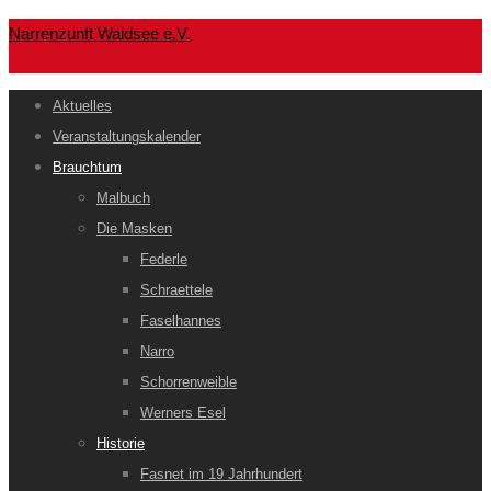
Narrenzunft Waldsee e.V.
Aktuelles
Veranstaltungskalender
Brauchtum
Malbuch
Die Masken
Federle
Schraettele
Faselhannes
Narro
Schorrenweible
Werners Esel
Historie
Fasnet im 19 Jahrhundert