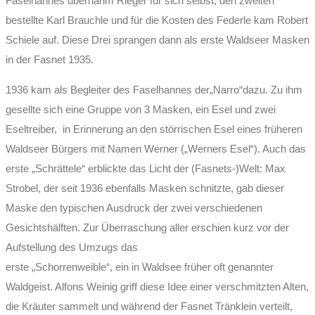
Faselhannes übernahm Rieger für sich selbst, den zweiten
bestellte Karl Brauchle und für die Kosten des Federle kam Robert
Schiele auf. Diese Drei sprangen dann als erste Waldseer Masken
in der Fasnet 1935.
1936 kam als Begleiter des Faselhannes der„Narro“dazu. Zu ihm
gesellte sich eine Gruppe von 3 Masken, ein Esel und zwei
Eseltreiber, in Erinnerung an den störrischen Esel eines früheren
Waldseer Bürgers mit Namen Werner („Werners Esel“). Auch das
erste „Schrättele“ erblickte das Licht der (Fasnets-)Welt: Max
Strobel, der seit 1936 ebenfalls Masken schnitzte, gab dieser
Maske den typischen Ausdruck der zwei verschiedenen
Gesichtshälften. Zur Überraschung aller erschien kurz vor der
Aufstellung des Umzugs das
erste „Schorrenweible“, ein in Waldsee früher oft genannter
Waldgeist. Alfons Weinig griff diese Idee einer verschmitzten Alten,
die Kräuter sammelt und während der Fasnet Tränklein verteilt,