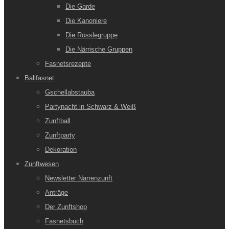
Die Garde
Die Kanoniere
Die Rösslegruppe
Die Närrische Gruppen
Fasnetsrezepte
Ballfasnet
Gschellabstauba
Partynacht in Schwarz & Weiß
Zunftball
Zunftparty
Dekoration
Zunftwesen
Newsletter Narrenzunft
Anträge
Der Zunftshop
Fasnetsbuch