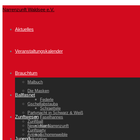
Narrenzunft Waldsee e.V.
Aktuelles
Veranstaltungskalender
Brauchtum
Malbuch
Die Masken
Ballfasnet
Federle
Gschellabstauba
Schraettele
Partynacht in Schwarz & Weiß
Zunftwesen
Faselhannes
Zunftball
Newsletter Narrenzunft
Narro
Zunftparty
Anträge
Schorrenweible
Jugend
Dekoration