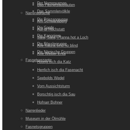
Der Narrensamen
Das Fasnetsausläuten
Das Sammlervölkle
Narrensprüche
Die Prinzengruppe
Am Schwanaberg
Die Garde
Auf dr Hochstatt
Die Kanoniere
Sara, Sara, Pfanna hot a Loch
Die Rösslegruppe
Alle Kätzla sind no blind
Die Närrische Gruppen
Alte Weiber Enta
Fasnetsrezepte
Hoorig isch dia Katz
Herrlich isch dia Fasenacht
Seebolds Wedel
Vom Aussichtsturm
Borschtig isch dia Sau
Hofnarr Bohner
Narrenlieder
Museum in der Ölmühle
Fasnetsgruppen