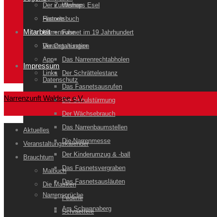
Der Zunftshop
Werners Esel
Historie
Fasnetsbuch
Mitarbeit
Narrentruhe
Fasnet im 19 Jahrhundert
Veranstaltungen
Die Organisation
App
Das Narrenrechtabholen
Impressum
Links
Der Schrättelestanz
Datenschutz
Das Fasnetsausrufen
Narrenzunft Waldsee e.V.
Die Schulstürmung
Der Wächsebrauch
Das Narrenbaumstellen
Aktuelles
Die Narrenmesse
Veranstaltungskalender
Der Kinderumzug & -ball
Brauchtum
Das Fasnetsvergraben
Malbuch
Das Fasnetsausläuten
Die Masken
Narrensprüche
Federle
Am Schwanaberg
Schraettele