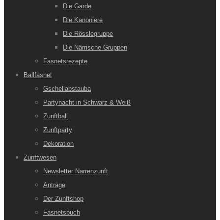
Die Garde
Die Kanoniere
Die Rösslegruppe
Die Närrische Gruppen
Fasnetsrezepte
Ballfasnet
Gschellabstauba
Partynacht in Schwarz & Weiß
Zunftball
Zunftparty
Dekoration
Zunftwesen
Newsletter Narrenzunft
Anträge
Der Zunftshop
Fasnetsbuch