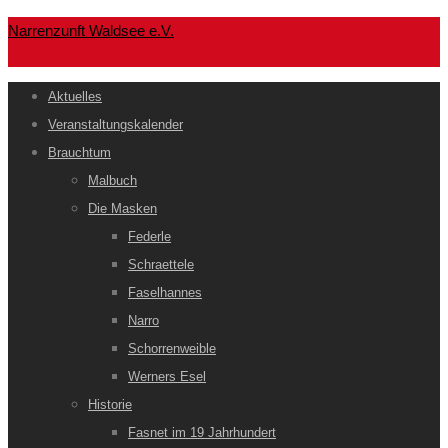
Narrenzunft Waldsee e.V.
Aktuelles
Veranstaltungskalender
Brauchtum
Malbuch
Die Masken
Federle
Schraettele
Faselhannes
Narro
Schorrenweible
Werners Esel
Historie
Fasnet im 19 Jahrhundert