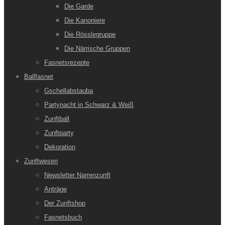
Die Garde
Die Kanoniere
Die Rösslegruppe
Die Närrische Gruppen
Fasnetsrezepte
Ballfasnet
Gschellabstauba
Partynacht in Schwarz & Weiß
Zunftball
Zunftparty
Dekoration
Zunftwesen
Newsletter Narrenzunft
Anträge
Der Zunftshop
Fasnetsbuch