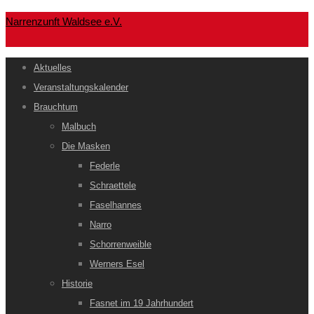
Narrenzunft Waldsee e.V.
Aktuelles
Veranstaltungskalender
Brauchtum
Malbuch
Die Masken
Federle
Schraettele
Faselhannes
Narro
Schorrenweible
Werners Esel
Historie
Fasnet im 19 Jahrhundert