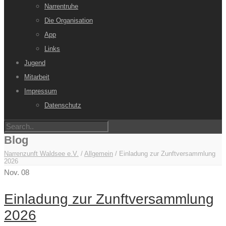
Narrentruhe
Die Organisation
App
Links
Jugend
Mitarbeit
Impressum
Datenschutz
Blog
Narrenzunft Waldsee e.V.
/
Allgemein
/
Einladung zur Zunftversammlung
2026
Nov.
08
Einladung zur Zunftversammlung
2026