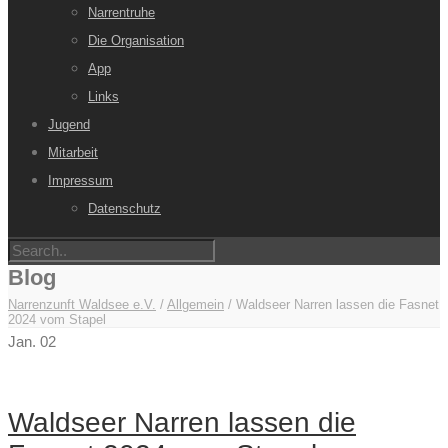
Narrentruhe
Die Organisation
App
Links
Jugend
Mitarbeit
Impressum
Datenschutz
Blog
Narrenzunft Waldsee e.V.
/
Allgemein
/
Waldseer Narren lassen die Fasnet
2024 vom Stapel
Jan.
02
Waldseer Narren lassen die