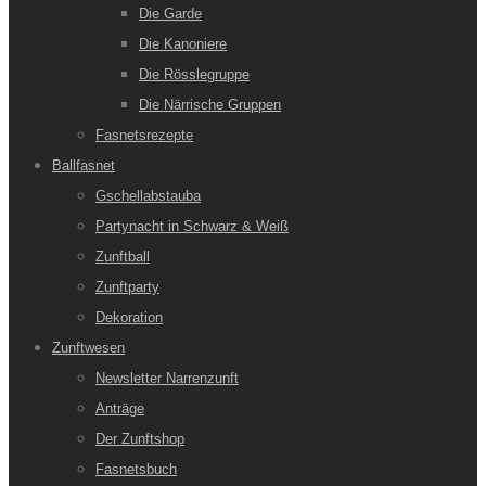
Die Garde
Die Kanoniere
Die Rösslegruppe
Die Närrische Gruppen
Fasnetsrezepte
Ballfasnet
Gschellabstauba
Partynacht in Schwarz & Weiß
Zunftball
Zunftparty
Dekoration
Zunftwesen
Newsletter Narrenzunft
Anträge
Der Zunftshop
Fasnetsbuch