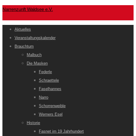
Narrenzunft Waldsee e.V.
Aktuelles
Veranstaltungskalender
Brauchtum
Malbuch
Die Masken
Federle
Schraettele
Faselhannes
Narro
Schorrenweible
Werners Esel
Historie
Fasnet im 19 Jahrhundert